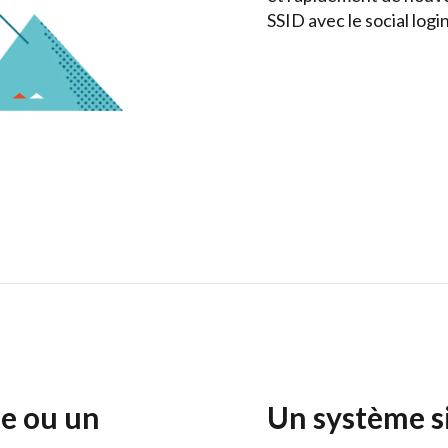
SSID avec le social logi
e ou un
Un système si