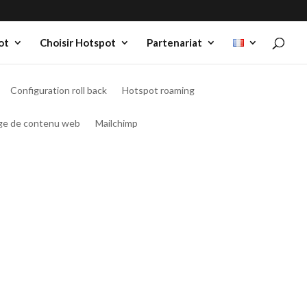
ot
Choisir Hotspot
Partenariat
Configuration roll back
Hotspot roaming
age de contenu web
Mailchimp