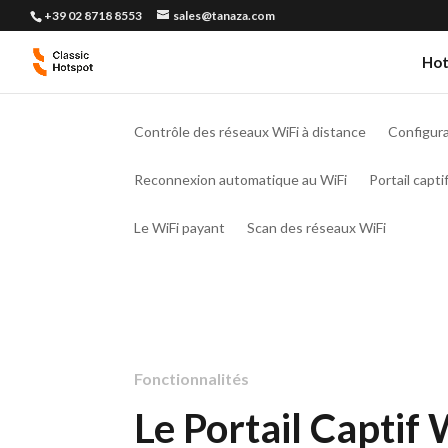
+39 02 8718 8553
sales@tanaza.com
Hot
Contrôle des réseaux WiFi à distance
Configura
Reconnexion automatique au WiFi
Portail capti
Le WiFi payant
Scan des réseaux WiFi
Fonctionnalités
Le Portail Captif 