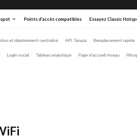
spot
Points d’accès compatibles
Essayez Classic Hotsp
tion et déploiement centralisé
API Tanaza
Remplacement rapide
f
Login social
Tableau analytique
Page d’accueil réseau
Filtr
WiFi