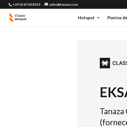
+39 02 8718 8553
sales@tanaza.com
Hotspot
Pontos de
EKS
Tanaza 
(fornec