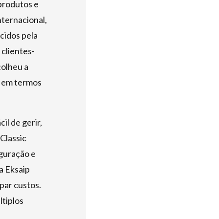
 produtos e
nternacional,
cidos pela
 clientes-
colheu a
e em termos
l de gerir,
 Classic
iguração e
a Eksaip
par custos.
tiplos