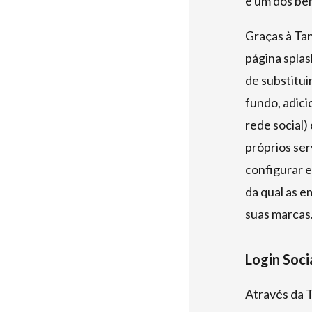
é um dos ben
Graças à Tan
página splas
de substitui
fundo, adici
rede social)
próprios ser
configurar 
da qual as e
suas marcas
Login Soci
Através da T