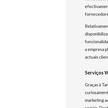
efectivamen
fornecedore
Relativament
disponibiliz
funcionalida
a empresa pl
actuais clien
Serviços 
Graças à Tan
curiosament
marketing ao
sociais. Dest