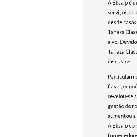
A Eksaip é u
serviços de 
desde casas
Tanaza Class
alvo. Devido
Tanaza Clas
de custos.
Particularme
fiável, econ
revelou-se s
gestão de r
aumentou a e
A Eksaip co
fornecedore