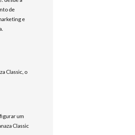
unto de
marketing e
a.
za Classic, o
nfigurar um
anaza Classic