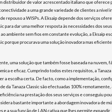
m distribuidor de valor acrescentado italiano que oferece
conectividade a uma grande variedade de clientes a nível i
 de repouso a WISPs. A Eksaip depende dos serviços ofere
ic para dar uma melhor resposta às necessidades dos seus
 ao ambiente sem fios em constante evolução, a Eksaip es
sic porque procurava uma solução inovadora mas eficient
nte, uma solução que também fosse baseada na nuvem, fáci
ómica e eficaz. Cumprindo todos estes requisitos, a Tanaza
er a escolha certa. De facto, como a implementação, conf
ede da Tanaza Classic são efectuadas 100% remotamente, 
ficiência na prestação dos seus serviços e conseguiu pou
nsidera bastante importante a abordagem inovadora de múl
s e a sua função de LAN cativa que lhes permite expandir