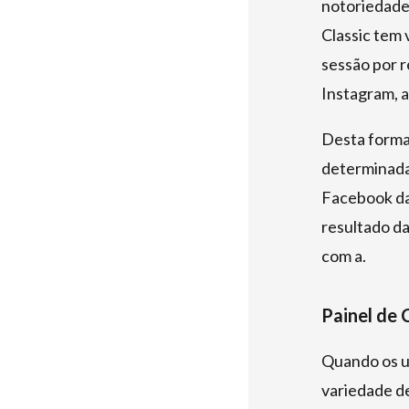
notoriedade 
Classic tem 
sessão por r
Instagram, a
Desta forma,
determinadas
Facebook da 
resultado da
com a.
Painel de 
Quando os u
variedade d