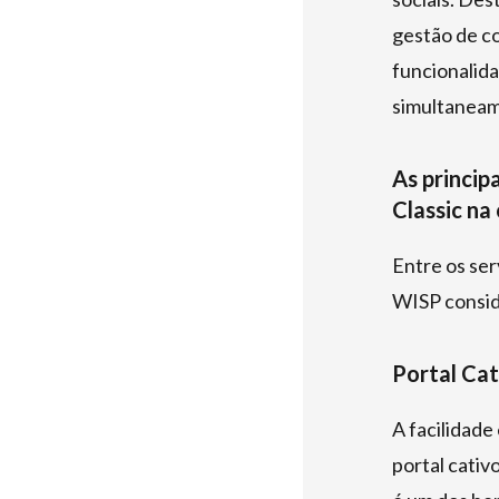
gestão de co
funcionalid
simultaneam
As princip
Classic na
Entre os ser
WISP conside
Portal Cat
A facilidade
portal cativ