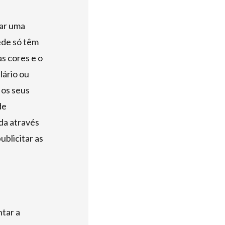
iar uma
rede só têm
as cores e o
lário ou
 os seus
de
da através
blicitar as
ntar a