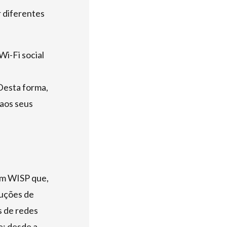
 diferentes
Wi-Fi social
 Desta forma,
 aos seus
 um WISP que,
luções de
s de redes
te: desde a