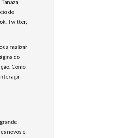
A Tanaza
ício de
ok, Twitter,
s a realizar
página do
zação. Como
interagir
 grande
res novos e