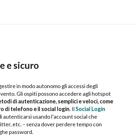
e e sicuro
 gestire in modo autonomo gli accessi degli
n evento. Gli ospiti possono accedere agli hotspot
etodi di autenticazione, semplici e veloci, come
 di telefono e il social login.
Il
Social Login
i autenticarsi usando l’account social che
tter, etc. – senza dover perdere tempo con
nghe password.