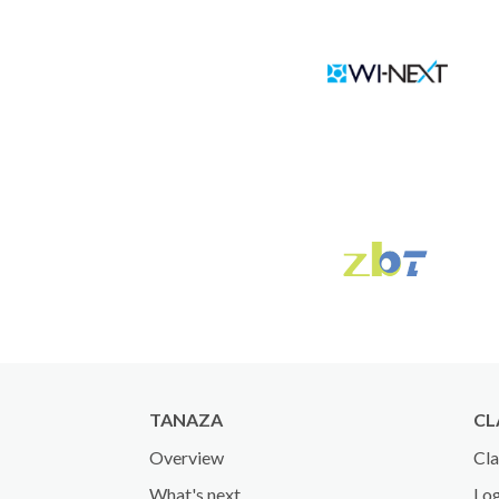
TANAZA
CL
Overview
Cla
What's next
Log