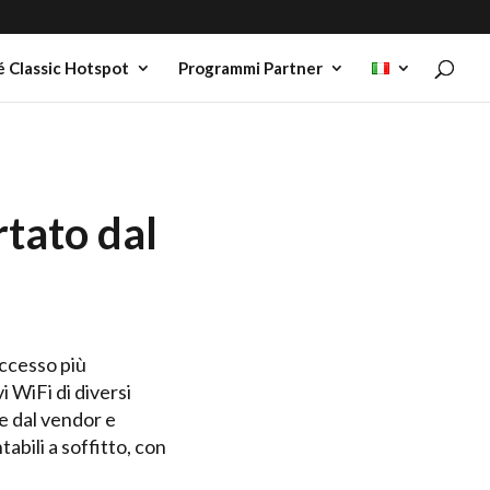
 Classic Hotspot
Programmi Partner
rtato dal
accesso più
i WiFi di diversi
e dal vendor e
abili a soffitto, con