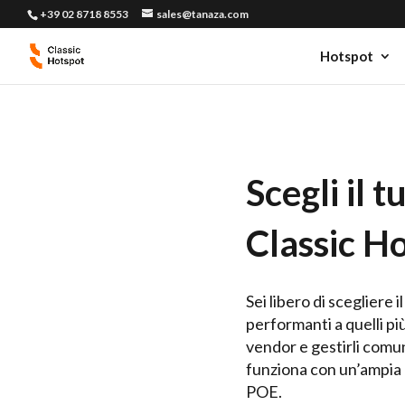
+39 02 8718 8553
sales@tanaza.com
Hotspot
Scegli il 
Classic H
Sei libero di scegliere 
performanti a quelli pi
vendor e gestirli comu
funziona con un’ampia g
POE.