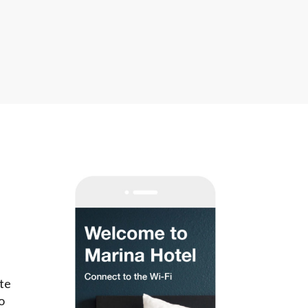
lte
io