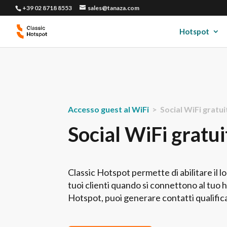
+39 02 8718 8553
sales@tanaza.com
Hotspot
Accesso guest al WiFi
> Social WiFi gratui
Social WiFi gratui
Classic Hotspot permette di abilitare il lo
tuoi clienti quando si connettono al tuo h
Hotspot, puoi generare contatti qualificat