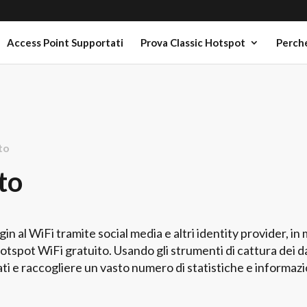
Access Point Supportati
Prova Classic Hotspot
Perché
to
to
gin al WiFi tramite social media e altri identity provider, in
otspot WiFi gratuito. Usando gli strumenti di cattura dei da
i e raccogliere un vasto numero di statistiche e informazion