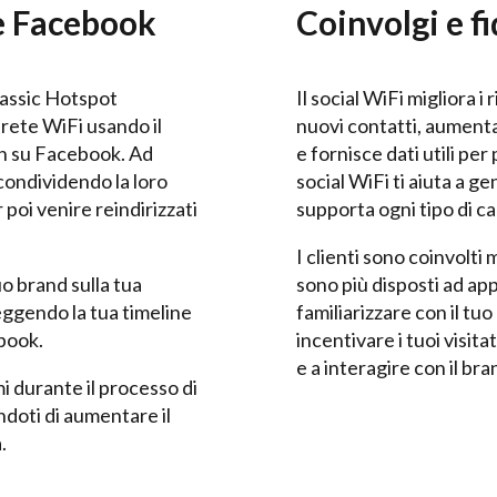
e Facebook
Coinvolgi e fi
lassic Hotspot
Il social WiFi migliora i
 rete WiFi usando il
nuovi contatti, aumenta 
in su Facebook. Ad
e fornisce dati utili per
condividendo la loro
social WiFi ti aiuta a g
poi venire reindirizzati
supporta ogni tipo di c
I clienti sono coinvolti
tuo brand sulla tua
sono più disposti ad app
eggendo la tua timeline
familiarizzare con il tuo
ebook.
incentivare i tuoi visita
e a interagire con il bra
i durante il processo di
doti di aumentare il
.