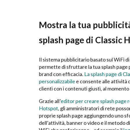
Mostra la tua pubblicit
splash page di Classic 
Il sistema pubblicitario basato sul WiFi di
permette di sfruttare la tua splash page
brand con efficacia.
La splash page di Cl
personalizzabile
e consente alle attività d
clienti con i contenuti giusti, al momento
Grazie all’
editor per creare splash page r
Hotspot
, gli amministratori di rete poss
proprie splash page aggiungendo uno sfon
dell’attività, banner o video e il metodo d
WiFi che preferiscono – ad esempio il
log