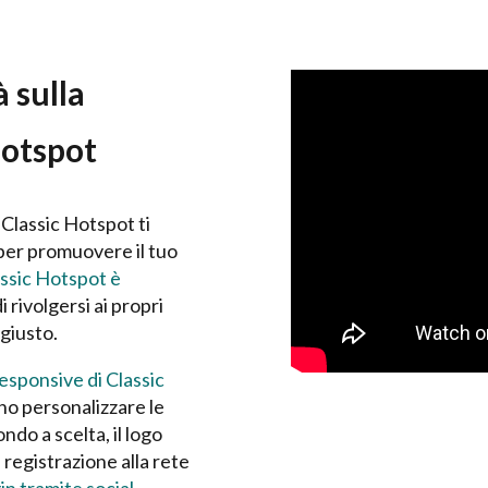
à sulla
Hotspot
 Classic Hotspot ti
 per promuovere il tuo
assic Hotspot è
i rivolgersi ai propri
 giusto.
esponsive di Classic
ono personalizzare le
do a scelta, il logo
i registrazione alla rete
in tramite social