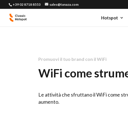
+39 02 8718 8553
sales@tanaza.com
Hotspot
Promuovi il tuo brand con il WiFi
WiFi come strume
Le attività che sfruttano il WiFi come stru
aumento.