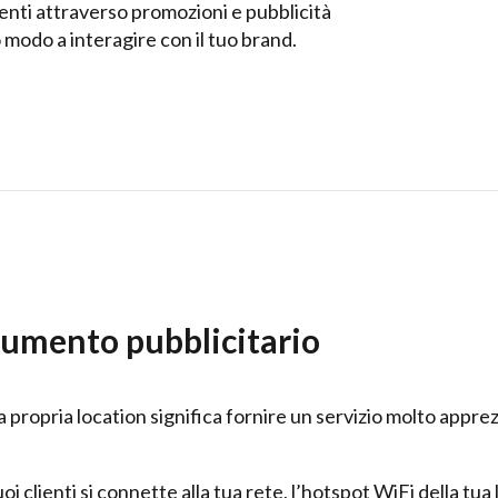
utenti attraverso promozioni e pubblicità
 modo a interagire con il tuo brand.
trumento pubblicitario
 propria location significa fornire un servizio molto apprezz
 clienti si connette alla tua rete, l’hotspot WiFi della tua