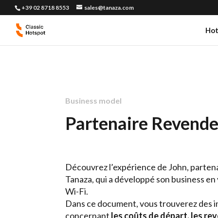
+39 02 8718 8553
sales@tanaza.com
Hot
Business model
Partenaire Revende
Découvrez l’expérience de John, parten
Tanaza, qui a développé son business en
Wi-Fi.
Dans ce document, vous trouverez des 
concernant
les coûts de départ, les rev