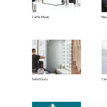
Caffe Moak
Nau
SalonGuru
Car