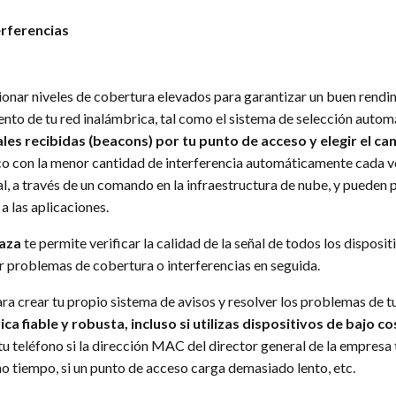
erferencias
onar niveles de cobertura elevados para garantizar un buen rendim
nto de tu red inalámbrica, tal como el sistema de selección automát
les recibidas (beacons) por tu punto de acceso y elegir el c
 con la menor cantidad de interferencia automáticamente cada vez q
, a través de un comando en la infraestructura de nube, y pueden p
y a las aplicaciones.
aza
te permite verificar la calidad de la señal de todos los disposi
ar problemas de cobertura o interferencias en seguida.
a crear tu propio sistema de avisos y resolver los problemas de tu
 fiable y robusta, incluso si utilizas dispositivos de bajo co
u teléfono si la dirección MAC del director general de la empresa t
 tiempo, si un punto de acceso carga demasiado lento, etc.