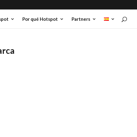
spot
Por qué Hotspot
Partners
arca