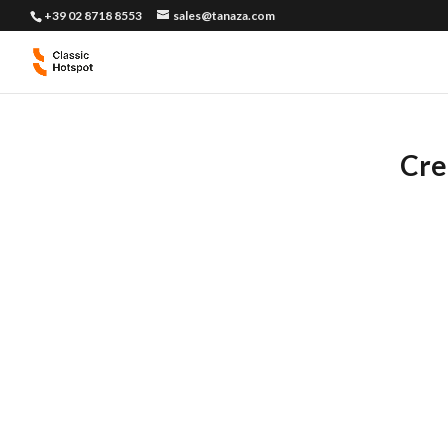
+39 02 8718 8553
sales@tanaza.com
Cre